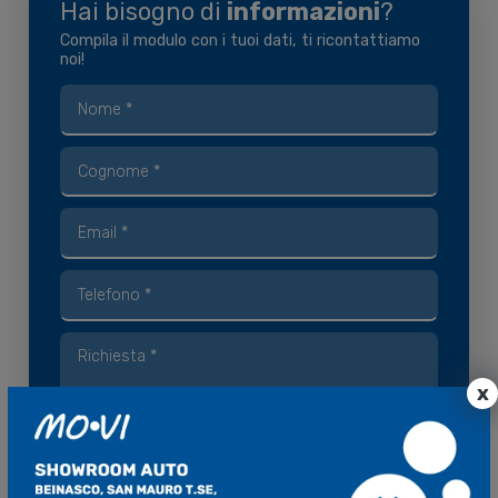
Hai bisogno di
informazioni
?
Compila il modulo con i tuoi dati, ti ricontattiamo
noi!
x
Finalità di marketing
Acconsento al trattamento dei
miei dati da parte di MO.VI S.p.A. per le finalità di
marketing di cui alla
Privacy Policy
.