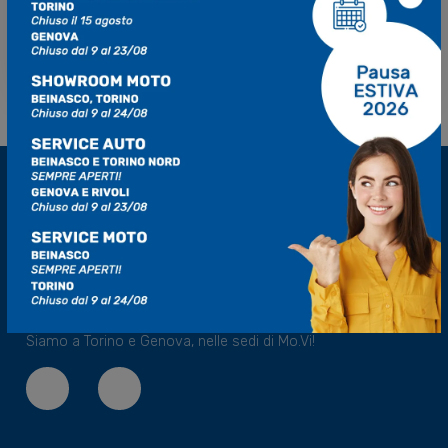
Acconsento
Non Acconsento
Scopri
CarOutlet by Mo.Vi Mobility Village
, la
concessionaria specializzata in auto usate, aziendali e a
km0 delle migliori marche. Approfitta delle offerte esclusive
e trova subito l’auto perfetta per le tue esigenze. CarOutlet:
qualità garantita, risparmio assicurato.
Siamo a Torino e Genova, nelle sedi di Mo.Vi!