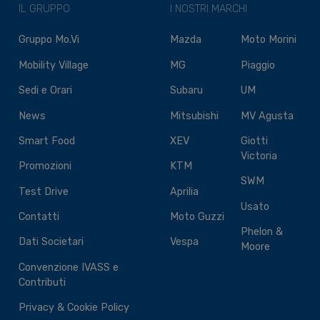
IL GRUPPO
I NOSTRI MARCHI
Gruppo Mo.Vi
Mazda
Moto Morini
Mobility Village
MG
Piaggio
Sedi e Orari
Subaru
UM
News
Mitsubishi
MV Agusta
Smart Food
XEV
Giotti
Victoria
Promozioni
KTM
SWM
Test Drive
Aprilia
Usato
Contatti
Moto Guzzi
Phelon &
Dati Societari
Vespa
Moore
Convenzione IVASS e
Contributi
Privacy & Cookie Policy