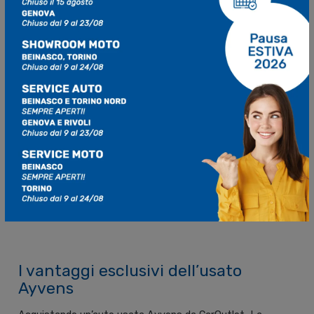
passano alla fase di ricondizionamento.
Prima della vendita, infatti, tutte le
auto usate Ayvens
selezionate vengono sottoposte ad un
processo di
ricondizionamento completo
, che include:
interventi di
manutenzione ordinaria
pulizia e sanificazione professionale
dell’abitacolo
ripristino di piccoli danni estetici
alla carrozzeria o
agli interni
aggiornamento del software e verifica dei
dispositivi ADAS
collaudo
finale su strada
I vantaggi esclusivi dell’usato
Ayvens