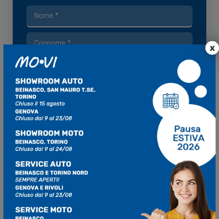
x
Finalità di marketing
Acconsento al trattamento dei
miei dati da parte di MO.VI S.p.A. per le finalità di
marketing di cui alla
Privacy Policy
.
Acconsento
Non Acconsento