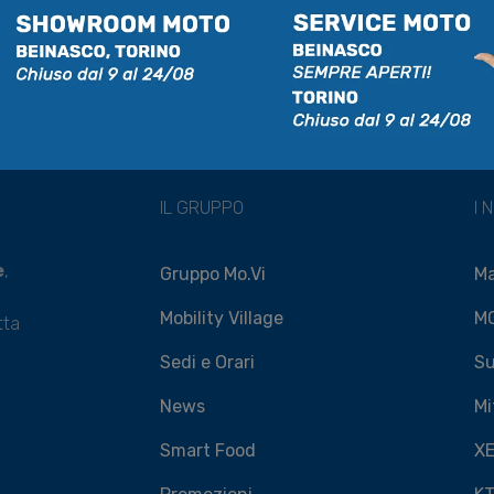
IL GRUPPO
I 
e
,
Gruppo Mo.Vi
M
Mobility Village
M
tta
Sedi e Orari
Su
News
Mi
Smart Food
X