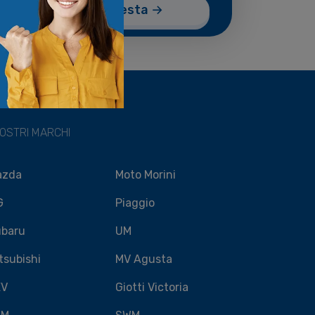
NOSTRI MARCHI
azda
Moto Morini
G
Piaggio
baru
UM
tsubishi
MV Agusta
EV
Giotti Victoria