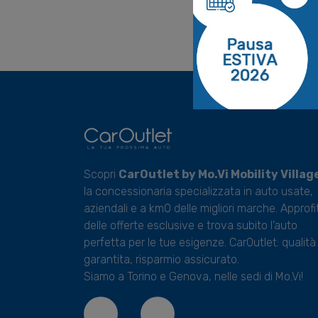
Scopri
CarOutlet by Mo.Vi Mobility Villag
la concessionaria specializzata in auto usate,
aziendali e a km0 delle migliori marche. Approfi
delle offerte esclusive e trova subito l’auto
perfetta per le tue esigenze. CarOutlet: qualità
garantita, risparmio assicurato.
Siamo a Torino e Genova, nelle sedi di Mo.Vi!