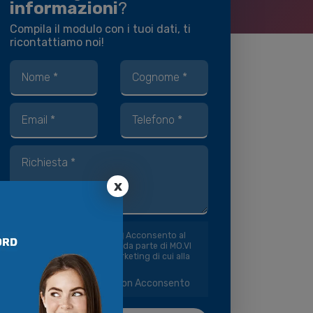
informazioni
?
Compila il modulo con i tuoi dati, ti
ricontattiamo noi!
x
Finalità di marketing
Acconsento al
trattamento dei miei dati da parte di MO.VI
S.p.A. per le finalità di marketing di cui alla
Privacy Policy
.
Acconsento
Non Acconsento