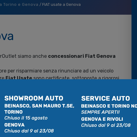
 a Torino e Genova
/
FIAT usate a Genova
ova
arOutlet siamo anche
concessionari Fiat Genova
ore per risparmiare senza rinunciare ad un veicolo
ure
Fiat Usate
sono certificate, sottoposte a rigorosi
ate Fiat Genova
potete trovare i modelli più classici
nto usata Genova
e
Fiat 500 usata Genova
. Se
fiche abbiamo a disposizione anche
Fiat 500L usata
 Panda diesel usata Genova
.